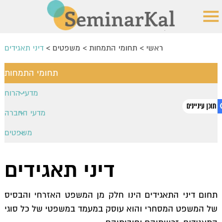
ראשי
>
תחומי התמחות
>
משפטים
>
דיני תאגידים
תחומי התמחות
מדעי הרוח
פילוסופיה
מדעי החברה
יהדות
תקשורת
משפטים
היסטוריה
1. דיני תאגידים
מנהל עסקים
משפט עסקי
קולנוע ותיאטרון
סוציולוגיה
דיני תאגידים
דיני מיסים
ספרות
יחסים בינלאומיים
קניין רוחני
פסיכולוגיה
דיני תאגידים
תחום דיני התאגידים הינו חלק מן המשפט האזרחי והבסיס
חינוך
של המשפט המסחרי והוא עוסק במעמד במשפטי של כל סוגי
משפט פלילי
כלכלה