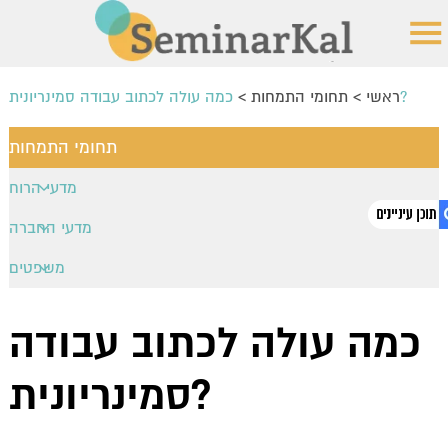
כמה עולה לכתוב עבודה סמינריונית?
ראשי
>
תחומי התמחות
>
תחומי התמחות
מדעי הרוח
פילוסופיה
מדעי החברה
יהדות
תקשורת
משפטים
היסטוריה
1. כמה עולה לכתוב עבודה סמינריונית?
מנהל עסקים
משפט עסקי
קולנוע ותיאטרון
סוציולוגיה
כמה עולה לכתוב עבודה
דיני מיסים
ספרות
יחסים בינלאומיים
קניין רוחני
סמינריונית?
פסיכולוגיה
דיני תאגידים
חינוך
משפט פלילי
כלכלה