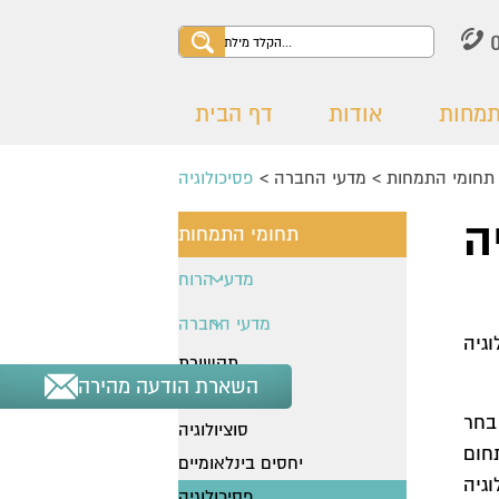
תמחות
אודות
דף הבית
תחומי התמחות
>
מדעי החברה
>
פסיכולוגיה
ה
תחומי התמחות
מדעי הרוח
פילוסופיה
מדעי החברה
וגיה
יהדות
תקשורת
השארת הודעה מהירה
היסטוריה
מנהל עסקים
קולנוע ותיאטרון
בחר
סוציולוגיה
ספרות
חום
יחסים בינלאומיים
גיה
פסיכולוגיה