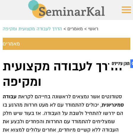
ראשי
>
מאמרים
>
הדרך לעבודה מקצועית ומקיפה
מאמרים
כתיבת עבודות סמינריוניות מומלץ
הדרך לעבודה מקצועית
מה נדרש בעת כתיבת עבודת סמינריון?
למה לבחור בנו?
ומקיפה
כללים חשובים בעת כתיבת העבודה
1. הדרך לעבודה מקצועית ומקיפה
כיצד משלימים את משימת כתיבת הסמינריון?
2. עבודה סמינריונית – שיקולים בקבלת ההחלטה
עבודה
סטודנטים אשר נמצאים לראשונה בחייהם לקראת
3. עבודה סמינריונית
דגשים חשובים בעת כתיבת עבודת סמינריון
סמינריונית
, יכולים להתמודד עם לא מעט חרדות מהרגע בו
כתיבת עבודה אקדמית – כללים שחשוב ליישם
הם ידרשו להתחיל ולשבת על העבודה. אז בעוד שיש חלק
עבודות אקדמיות – איך לעבור אותן בשלום?
שמצליחים להתמודד עם החרדות והפחדים ולבצע את
מעוניינים בשירות של כתיבת עבודות אקדמיות?
העבודה ללא קשיים מיוחדים, אחרים עלולים למצוא את