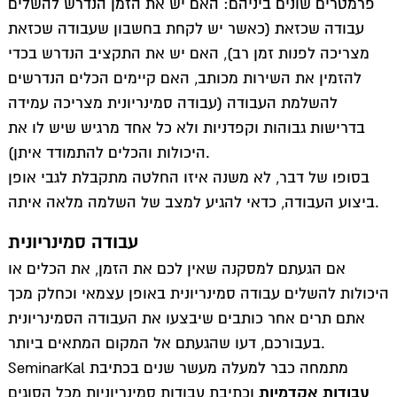
פרמטרים שונים ביניהם: האם יש את הזמן הנדרש להשלים
מבנה עבודה סמינריונית בהתאם לכללי הכתיבה האקדמית
עבודה שכזאת (כאשר יש לקחת בחשבון שעבודה שכזאת
כללי כתיבה אקדמית
מצריכה לפנות זמן רב), האם יש את התקציב הנדרש בכדי
מומחים בהכנת עבודות אקדמיות
להזמין את השירות מכותב, האם קיימים הכלים הנדרשים
איך כותבים עבודה אקדמית
להשלמת העבודה (עבודה סמינריונית מצריכה עמידה
כתיבת עבודה סמינריונית בתשלום
בדרישות גבוהות וקפדניות ולא כל אחד מרגיש שיש לו את
טעויות נפוצות בכתיבת סמינריון
היכולות והכלים להתמודד איתן).
שלב הצעת המחקר בכתיבת עבודה סמינריונית
בסופו של דבר, לא משנה איזו החלטה מתקבלת לגבי אופן
מי מפחד מרפרט?
ביצוע העבודה, כדאי להגיע למצב של השלמה מלאה איתה.
איך נגשים לכתיבת עבודה סמינריונית?
עבודה סמינריונית
עבודה סמינריונית – איך ללמוד את העבודה ולהימנע מהונאות
ו”מוקשים”?
אם הגעתם למסקנה שאין לכם את הזמן, את הכלים או
מחפשים ראש שקט לכתיבת סמינריון?
היכולות להשלים עבודה סמינריונית באופן עצמאי וכחלק מכך
עבודה סמינריונית
אתם תרים אחר כותבים שיבצעו את העבודה הסמינריונית
בעבורכם, דעו שהגעתם אל המקום המתאים ביותר.
דברים שכדאי לדעת על עבודות אקדמיות
SeminarKal מתמחה כבר למעלה מעשר שנים בכתיבת
כתיבת עבודות סמינריוניות – האם אני יכול
עבודות אקדמיות
וכתיבת עבודות סמינריוניות מכל הסוגים
כתיבת עבודה סמינריונית