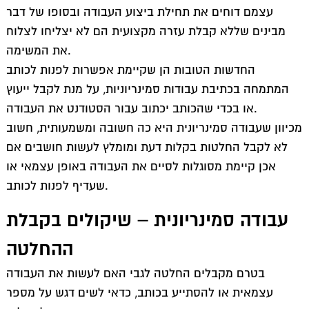
מעוניינים בשירותי כתיבה בתשלום?
עצמם דוחים את תחילת ביצוע העבודה ובסופו של דבר
כתיבת סמינריון – איך לבחור נכון?
מבינים שללא קבלת עזרה מקצועית הם לא יצליחו לצלוח
זקוקים לעזרה בהליך כתיבת עבודות סמינריוניות?
את המשימה.
הדרך לעבודה מקצועית ומקיפה
החדשות הטובות הן שקיימת אפשרות לפנות לכותב
מה כולל השירות של כתיבת סמינריון בתשלום?
המתמחה בכתיבת עבודות סמינריוניות, על מנת לקבל ייעוץ
הדרך לעבודה משביעת רצון
או בכדי שהכותב יכתוב עבור הסטודנט את העבודה.
מענה על כל הצרכים והציפיות
מכיוון שעבודה סמינריונית היא כה חשובה ומשמעותית, חשוב
לא לקבל החלטות בקלות דעת ומומלץ לעשות חושבים אם
עבודה סמינריונית: לקבל ייעוץ מקצועי
אכן קיימת מסוגלות לסיים את העבודה באופן עצמאי או
כתיבת עבודות אקדמיות: היבטים חשובים
שעדיף לפנות לכותב.
כתיבת עבודה סמינריונית – דגשים שונים
לקבל סיוע בעת כתיבת עבודה אקדמית
עבודה סמינריונית – שיקולים בקבלת
עזרה בכתיבת עבודות אקדמיות
ההחלטה
עזרה בכתיבת סמינריון
עבודה סמינריונית במשפטים
בטרם מקבלים החלטה לגבי האם לעשות את העבודה
עצמאית או להסתייע בכותב, כדאי לשים דגש על מספר
סיוע בכתיבת עבודות אקדמיות