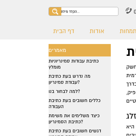
תמחות
אודות
דף הבית
ראשי
>
מאמרים
>
כללי כתיבה אקדמית
ת
מאמרים
כתיבת עבודות סמינריוניות
חשק
מומלץ
מית
מה נדרש בעת כתיבת
עבודת סמינריון?
דרך
למה לבחור בנו?
יק,
כללים חשובים בעת כתיבת
העבודה
לג
כיצד משלימים את משימת
כתיבת הסמינריון?
היא
דגשים חשובים בעת כתיבת
בים