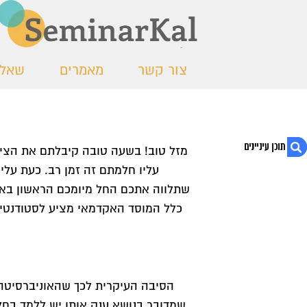
צור קשר
מאמרים
שאלו
מזל טוב! בשעה טובה קיבלתם את הצי
עליו חלמתם זה זמן רב. כעת עלי
שתלווה אתכם החל מיומכם הראשון באונ
1. כללי כתיבה אקדמית
כלל המוסד האקדמאי מציע לסטודנטים
2. כללי כתיבה אקדמית – על קצה המזלג
3. הכללים להצלחה בטוחה!
הסיבה העיקרית לכך שהאוניברסיטה 
שמדובר בנושא ענק אותו יש ללמד בחל