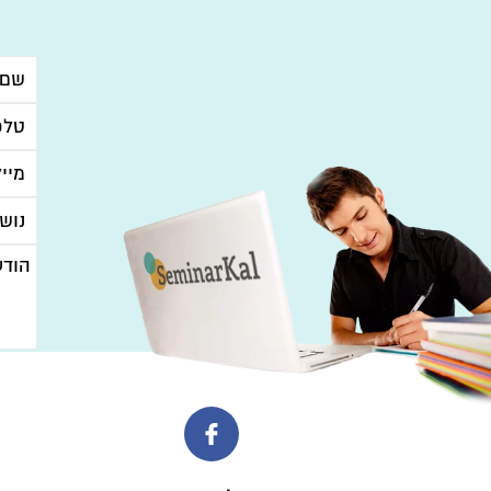
גודל ק
סוגי קבצים: