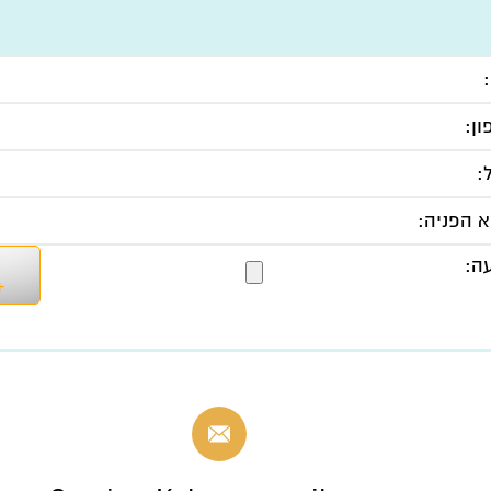
ובץ מקסימלי: 2MB
+
 DOC, DOCX, RTF