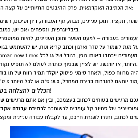
את הכתיבה האקדמאית, פרק ההיבטים החזותיים על קצה המזלג:
ער, תקציר, תוכן עניינים, מבוא, גוף העבודה, דיון וסיכום, רשימ
ביבליוגרפית, ונספחים (אם יש, כמובן).
 מנת לשמור על סדר וארגון וכתב קריא ונוח, יש להשתמש בגופן David בשפה העברית ובגו
Roman new times בשפה האנגלית, בגודל של 12. כותרות העמודים ייכתבו באותו גופן, בגודל של
היותר, או יודגשו. יש לציין שבסוף כותרת לעולם לא תופיע נקודה.
הכללים להצלחה בטוחה!
ינכם מרגישים בטוחים לכתוב בעצמכם, ובין אם אתם מרגישים ש
כתיבת עבודה אקדמ
מוכשרים של סמינר קל עומדים לרשותכם ל