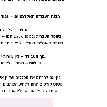
מבנה העבודה האקדמאית –
עמוד ש
מספור –
על כל העמודים בעבודה – למעט השער ותוכן העניינים, להיות ממוספרים.
גופן –
על
גוף העבודה –
בין שורות יהיה מרווח כפול, ולאחר סימני פיסוק יוקלד תמיד רווח של תו בודד.
שוליים –
רוחב שוליי העמוד יותאם להגדרות ברירת המחדל; 18.3 ס”מ או לכל היותר 3 ס”מ.
בין אם למדתם את הכללים ועדיין א
פשוט קורסים תחת הלחץ, הכותבים ה
ספרו לנו על הנושא עליו אתם נדרשים לכתוב, וחזרו לשגרת חייכם, עד לקבלת עבודה עניינית ומקצועית.