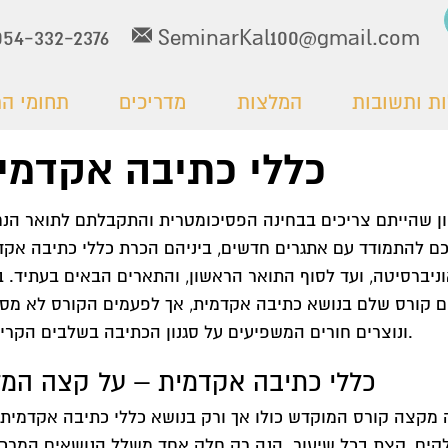
054-332-2376
SeminarKal100@gmail.com
ת ותשובות
המלצות
מדריכים
תחומי ה
כללי כתיבה אקדמי
ון שהייתם צריכים בבחינה הפסיכומטרית והתקבלתם לתואר הנ
כם להתמודד עם אתגרים חדשים, ביניהם הכרת כללי כתיבה אקד
יברסיטה, ועד לסוף התואר הראשון, והתארים הבאים בעתיד. ב
 קורס שלם בנושא כתיבה אקדמית, אך לפעמים הקורס לא מספ
ונוצרים חורים המשפיעים על סגנון הכתיבה בשלבים הקריטיים.
כללי כתיבה אקדמית – על קצה המז
מקצה קורס המוקדש כולו אך ורק בנושא כללי כתיבה אקדמית 
קים, קצת בכל שיעור. הנה רק חלק אחד משלל הנושאים המרכי