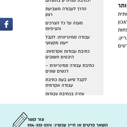
כתיבת סמינריון בתשלום?
ותר
הדרך לעבודה משביעת
תית
רצון
ב מלא
מענה על כל הצרכים
והציפיות
עבודה סמינריונית: לקבל
ון.
ייעוץ מקצועי
כתיבת עבודות אקדמיות:
היבטים חשובים
כתיבת עבודה סמינריונית –
דגשים שונים
לקבל סיוע בעת כתיבת
עבודה אקדמית
עזרה בכתיבת עבודות
אקדמיות
עזרה בכתיבת סמינריון
עבודה סמינריונית
צור קשר
במשפטים
השאר פרטים או חייג עכשיו:
054-332-2376