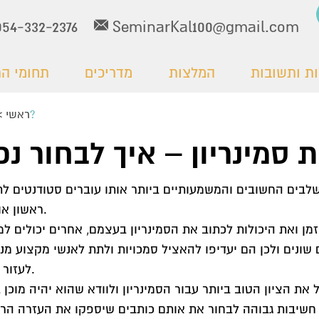
054-332-2376
SeminarKal100@gmail.com
ת ותשובות
המלצות
מדריכים
תחומי ה
כתיבת סמינריון – איך לבחור נכון?
ראשי
>
בים החשובים והמשמעותיים ביותר אותו עוברים סטודנטים לת
ראשון או שני.
ן ואת היכולות לכתוב את הסמינריון בעצמם, אחרים יכולים למ
ונים ולכן הם יעדיפו להאציל סמכויות ולתת לאנשי מקצוע מנו
לעזור להם.
את הציון הטוב ביותר עבור הסמינריון ולוודא שהוא יהיה מוכן 