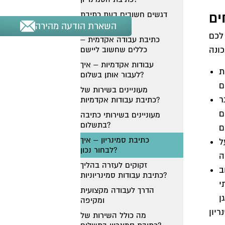
דגשים חשובים בעת כתיבת
ים
עבודת סמינריון
השארת הודעה מהירה
לכם
כתיבת עבודה אקדמית –
כללים שחשוב ליישם
עבודות אקדמיות – איך
ת
לעבור אותן בשלום?
מעוניינים בשירות של
ר
כתיבת עבודות אקדמיות?
ם
מעוניינים בשירותי כתיבה
בתשלום?
כתיבת סמינריון – איך
ל
לבחור נכון?
זקוקים לעזרה בהליך
ב
כתיבת עבודות סמינריוניות?
י
הדרך לעבודה מקצועית
ומקיפה
מה כולל השירות של