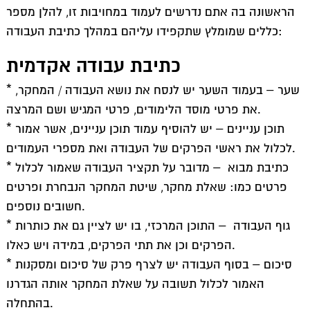
מעוניינים בשירותי כתיבה בתשלום?
הראשונה בה אתם נדרשים לעמוד במחויבות זו, להלן מספר
כתיבת סמינריון – איך לבחור נכון?
כללים שמומלץ שתקפידו עליהם במהלך כתיבת העבודה:
זקוקים לעזרה בהליך כתיבת עבודות סמינריוניות?
כתיבת עבודה אקדמית
הדרך לעבודה מקצועית ומקיפה
מה כולל השירות של כתיבת סמינריון בתשלום?
* שער – בעמוד השער יש לנסח את נושא העבודה / המחקר,
הדרך לעבודה משביעת רצון
את פרטי מוסד הלימודים, פרטי המגיש ושם המרצה.
מענה על כל הצרכים והציפיות
* תוכן עניינים – יש להוסיף עמוד תוכן עניינים, אשר אמור
לכלול את ראשי הפרקים של העבודה ואת מספרי העמודים.
עבודה סמינריונית: לקבל ייעוץ מקצועי
* כתיבת מבוא – מדובר על תקציר העבודה שאמור לכלול
כתיבת עבודות אקדמיות: היבטים חשובים
פרטים כמו: שאלת מחקר, שיטת המחקר הנבחרת ופרטים
כתיבת עבודה סמינריונית – דגשים שונים
חשובים נוספים.
לקבל סיוע בעת כתיבת עבודה אקדמית
* גוף העבודה – התוכן המרכזי, בו יש לציין גם את כותרות
עזרה בכתיבת עבודות אקדמיות
הפרקים וכן את תתי הפרקים, במידה ויש כאלו.
עזרה בכתיבת סמינריון
* סיכום – בסוף העבודה יש לצרף פרק של סיכום ומסקנות
עבודה סמינריונית במשפטים
האמור לכלול תשובה על שאלת המחקר אותה הגדרנו
סיוע בכתיבת עבודות אקדמיות
בהתחלה.