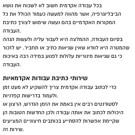
מבנה עבודה סמינריונית בהתאם לכללי הכתיבה האקדמית
בכל עבודה אקדמית חשוב לא לשכוח את נושא
כללי כתיבה אקדמית
הביבליוגרפיה, אשר מהווה למעשה כעמוד הכולל את כל
מומחים בהכנת עבודות אקדמיות
המקורות האקדמיים בהם נעשה שימוש לצורך כתיבת
איך כותבים עבודה אקדמית
העבודה.
כתיבת עבודה סמינריונית בתשלום
בסיום העבודה, ההמלצה היא לעבור עליה ולעשות הגהה
טעויות נפוצות בכתיבת סמינריון
שהמטרה היא לוודא שאין שגיאות כתיב או תחביר. יש לזכור
כי גם שגיאות מינוריות עלולות לפגוע במידה רבה באיכות
שלב הצעת המחקר בכתיבת עבודה סמינריונית
העבודה.
מי מפחד מרפרט?
איך נגשים לכתיבת עבודה סמינריונית?
שירותי כתיבת עבודות אקדמאיות
עבודה סמינריונית – איך ללמוד את העבודה ולהימנע מהונאות
כדי לכתוב עבודה אקדמית צריך להשקיע לא מעט זמן
ו”מוקשים”?
ולעמוד בדרישות קפדניות.
מחפשים ראש שקט לכתיבת סמינריון?
לסטודנטים רבים אין באמת את הזמן הנדרש, הרצון או
עבודה סמינריונית
היכולות לכתוב את אותה עבודה ולכן החדשות הטובות הן
דברים שכדאי לדעת על עבודות אקדמיות
שקיימת אפשרות להסתייע בכותבים חיצוניים המציעים
כתיבת עבודות סמינריוניות – האם אני יכול
שירות זה.
כתיבת עבודה סמינריונית