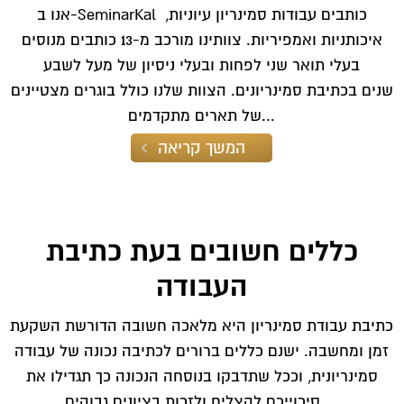
31. טעויות נפוצות בכתיבת סמינריון
אנו ב-SeminarKal כותבים עבודות סמינריון עיוניות,
32. שלב הצעת המחקר בכתיבת עבודה סמינריונית
איכותניות ואמפיריות. צוותינו מורכב מ-13 כותבים מנוסים
33. מי מפחד מרפרט?
בעלי תואר שני לפחות ובעלי ניסיון של מעל לשבע
34. איך נגשים לכתיבת עבודה סמינריונית?
35. עבודה סמינריונית – איך ללמוד את העבודה
שנים בכתיבת סמינריונים. הצוות שלנו כולל בוגרים מצטיינים
ולהימנע מהונאות ו”מוקשים”?
של תארים מתקדמים...
36. מחפשים ראש שקט לכתיבת סמינריון?
37. עבודה סמינריונית
המשך קריאה
38. דברים שכדאי לדעת על עבודות אקדמיות
39. כתיבת עבודות סמינריוניות – האם אני יכול
40. כתיבת עבודה סמינריונית
כללים חשובים בעת כתיבת
העבודה
כתיבת עבודת סמינריון היא מלאכה חשובה הדורשת השקעת
זמן ומחשבה. ישנם כללים ברורים לכתיבה נכונה של עבודה
סמינריונית, וככל שתדבקו בנוסחה הנכונה כך תגדילו את
סיכוייכם להצליח ולזכות בציונים גבוהים....